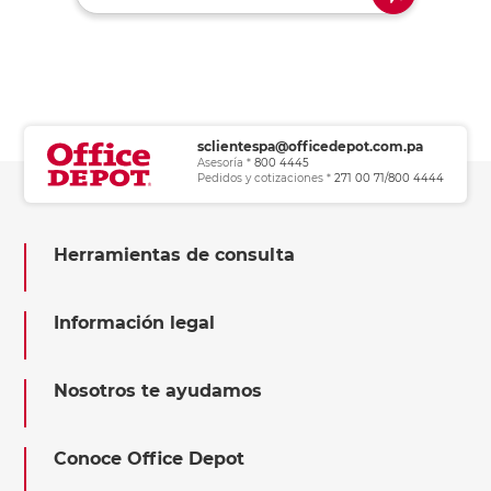
sclientespa@officedepot.com.pa
Asesoría *
800 4445
Pedidos y cotizaciones *
271 00 71/800 4444
Herramientas de consulta
Información legal
Nosotros te ayudamos
Conoce Office Depot