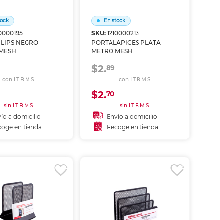
ás
ás
ás
ás
tock
En stock
10000195
SKU:
1210000213
LIPS NEGRO
PORTALAPICES PLATA
MESH
METRO MESH
$2.
89
con I.T.B.M.S
con I.T.B.M.S
$2.
70
sin I.T.B.M.S
sin I.T.B.M.S
ío a domicilio
Envío a domicilio
oge en tienda
Recoge en tienda
ñadir al carrito
Añadir al carrito
coger en tienda
Recoger en tienda