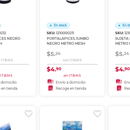
En stock
En s
0212
SKU:
1210000211
SKU:
12
CES NEGRO
PORTALAPICES JUMBO
SUJETA
H
NEGRO METRO MESH
METRO 
$5.
$5.
24
24
I.T.B.M.S
con I.T.B.M.S
$4.
$4.
90
90
 I.T.B.M.S
sin I.T.B.M.S
 domicilio
Envío a domicilio
Env
 en tienda
Recoge en tienda
Rec
 al carrito
Añadir al carrito
A
r en tienda
Recoger en tienda
Re