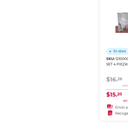
En stock
SKU:
121000
SET 4 PIEZ
$16.
26
con 
$15.
20
sin
Envío a
Recoge
Añadir