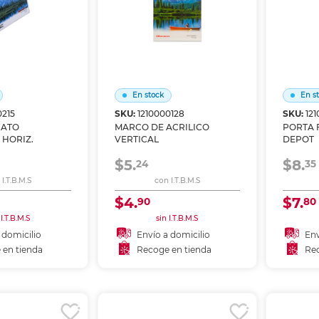
En stock
En s
0215
SKU:
1210000128
SKU:
12
RATO
MARCO DE ACRILICO
PORTA 
 HORIZ.
VERTICAL
DEPOT
$5.
$8.
24
35
I.T.B.M.S
con I.T.B.M.S
$4.
$7.
90
80
 I.T.B.M.S
sin I.T.B.M.S
 domicilio
Envío a domicilio
Env
 en tienda
Recoge en tienda
Rec
 al carrito
Añadir al carrito
A
r en tienda
Recoger en tienda
Re