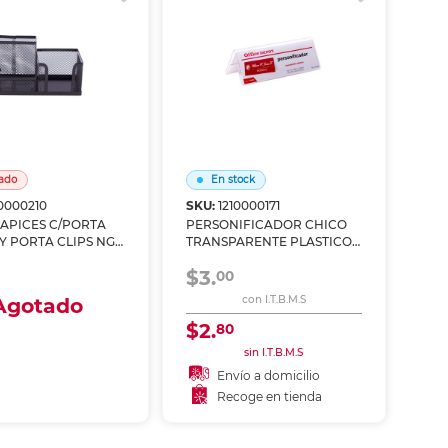
ado
En stock
10000210
SKU:
1210000171
APICES C/PORTA
PERSONIFICADOR CHICO
 Y PORTA CLIPS NGO
TRANSPARENTE PLASTICO
155X56MM
$3.
00
Agotado
con I.T.B.M.S
$2.
80
ío a domicilio
sin I.T.B.M.S
oge en tienda
Envío a domicilio
Recoge en tienda
Añadir al carrito
Agotado