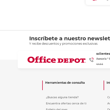
Añadir
Recoge
Inscríbete a nuestro newslet
Y recibe descuentos y promociones exclusivas.
scliente
Asesoría *
4444
Herramientas de consulta
In
¿Buscas alguna tienda?
C
Encuentra ofertas cerca de ti
A
Folleto del mes
D