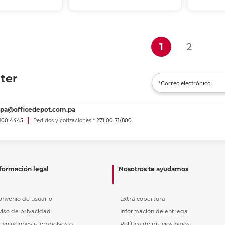
 al carrito
Añadir al carrito
r en tienda
Recoger en tienda
(current)
1
2
ter
spa@officedepot.com.pa
800 4445
Pedidos y cotizaciones *
271 00 71/800
formación legal
Nosotros te ayudamos
onvenio de usuario
Extra cobertura
viso de privacidad
Información de entrega
evoluciones reembolsos o
Política de precios bajos