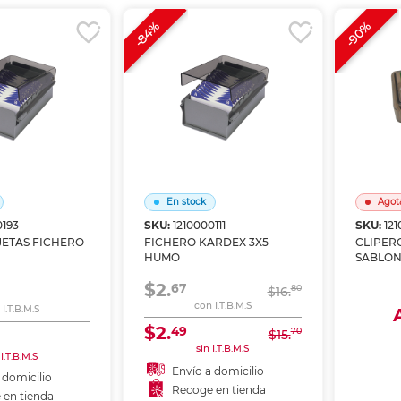
r en tienda
Recoger en tienda
-84%
-90%
En stock
Agot
0193
SKU:
1210000111
SKU:
12
JETAS FICHERO
FICHERO KARDEX 3X5
CLIPER
HUMO
SABLO
$2.
67
80
$16.
con I.T.B.M.S
I.T.B.M.S
$2.
49
70
$15.
sin I.T.B.M.S
Env
 I.T.B.M.S
Envío a domicilio
Rec
 domicilio
Recoge en tienda
 en tienda