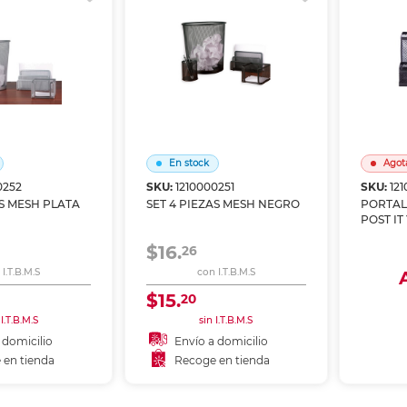
En stock
Agot
0252
SKU:
1210000251
SKU:
12
AS MESH PLATA
SET 4 PIEZAS MESH NEGRO
PORTAL
POST IT
MESH
$16.
26
I.T.B.M.S
con I.T.B.M.S
$15.
20
Env
 I.T.B.M.S
sin I.T.B.M.S
Rec
 domicilio
Envío a domicilio
 en tienda
Recoge en tienda
 al carrito
Añadir al carrito