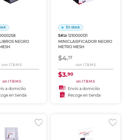
tock
En stock
10000258
SKU:
1210000131
 LIBROS NEGRO
MINICLASIFICADOR NEGRO
MESH
METRO MESH
$4.
17
con I.T.B.M.S
con I.T.B.M.S
$3.
90
sin I.T.B.M.S
sin I.T.B.M.S
ío a domicilio
Envío a domicilio
oge en tienda
Recoge en tienda
ñadir al carrito
Añadir al carrito
coger en tienda
Recoger en tienda