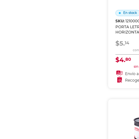
Etiquetas i
Refuerzos 
En stock
SKU:
121000
PORTA LETR
HORIZONTA
DEPOT 8.5X1
$5.
14
con 
$4.
80
sin
Envío a
Recoge
Añadir
Recoge