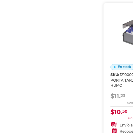
Recoge
En stock
SKU:
121000
PORTA TAR
HUMO
$11.
23
con 
$10.
50
sin
Envío a
Recoge