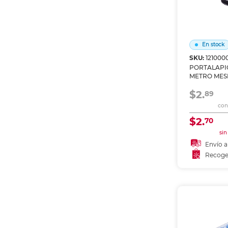
En stock
SKU:
121000
PORTALAPI
METRO MES
$2.
89
con 
$2.
70
sin
Envío a
Recoge
Añadir
Recoge