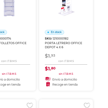
tock
En stock
10000174
SKU:
1210000182
FOLLETOS OFFICE
PORTA LETRERO OFFICE
DEPOT 4 X 6
$1.
93
con I.T.B.M.S
con I.T.B.M.S
$1.
80
sin I.T.B.M.S
sin I.T.B.M.S
ío a domicilio
Envío a domicilio
oge en tienda
Recoge en tienda
ñadir al carrito
Añadir al carrito
coger en tienda
Recoger en tienda