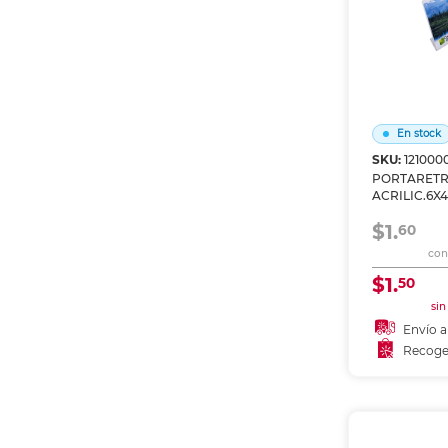
En stock
SKU:
121000
PORTARET
ACRILIC.6X4
$1.
60
con 
$1.
50
sin
Envío a
Recoge
Añadir
Recoge