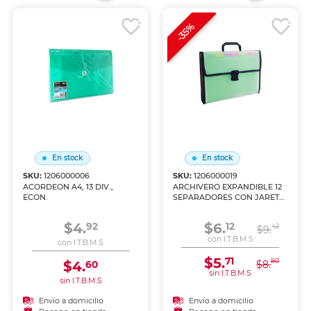
-35%
En stock
En stock
SKU:
1206000006
SKU:
1206000019
ACORDEON A4, 13 DIV.,
ARCHIVERO EXPANDIBLE 12
ECON.
SEPARADORES CON JARETA
P/TRASPORTAR TR
C/SEPARADOR DE COLOR
$4.
$6.
92
12
42
$9.
con I.T.B.M.S
con I.T.B.M.S
$5.
71
80
$4.
$8.
60
sin I.T.B.M.S
sin I.T.B.M.S
Envío a domicilio
Envío a domicilio