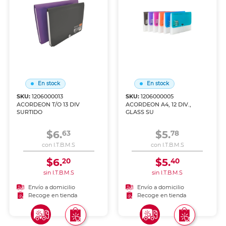
En stock
En stock
SKU:
1206000013
SKU:
1206000005
ACORDEON T/O 13 DIV
ACORDEON A4, 12 DIV.,
SURTIDO
GLASS SU
$6.
$5.
63
78
con I.T.B.M.S
con I.T.B.M.S
$6.
$5.
20
40
sin I.T.B.M.S
sin I.T.B.M.S
Envío a domicilio
Envío a domicilio
Recoge en tienda
Recoge en tienda