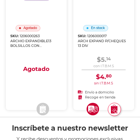
Agotado
En stock
SKU:
1206000263
SKU:
1206000017
ARCHIO EXPANDIBLE13
ARCH EXPAND P/CHEQUES
BOLSILLOS CON
13 DIV
AGARRADOR IO-PG204
$5.
14
con I.T.B.M.S
Agotado
$4.
80
sin I.T.B.M.S
Envío a domicilio
Envío a domicilio
Recoge en tienda
Recoge en tienda
Inscríbete a nuestro newsletter
Y recibe descuentos y promociones exclusivas.