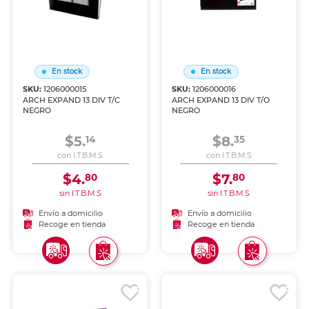
En stock
En stock
SKU:
1206000015
SKU:
1206000016
ARCH EXPAND 13 DIV T/C
ARCH EXPAND 13 DIV T/O
NEGRO
NEGRO
$5.
$8.
14
35
con I.T.B.M.S
con I.T.B.M.S
$4.
$7.
80
80
sin I.T.B.M.S
sin I.T.B.M.S
Envío a domicilio
Envío a domicilio
Recoge en tienda
Recoge en tienda