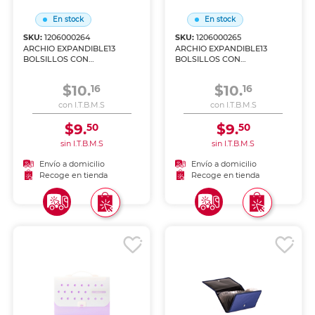
En stock
En stock
SKU:
1206000264
SKU:
1206000265
ARCHIO EXPANDIBLE13
ARCHIO EXPANDIBLE13
BOLSILLOS CON
BOLSILLOS CON
AGARRADOR IO-PG304
AGARRADOR IO-PG404
$10.
$10.
16
16
con I.T.B.M.S
con I.T.B.M.S
$9.
$9.
50
50
sin I.T.B.M.S
sin I.T.B.M.S
Envío a domicilio
Envío a domicilio
Recoge en tienda
Recoge en tienda