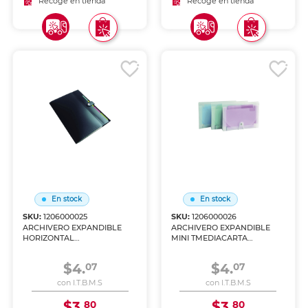
Recoge en tienda
Recoge en tienda
En stock
En stock
SKU:
1206000025
SKU:
1206000026
ARCHIVERO EXPANDIBLE
ARCHIVERO EXPANDIBLE
HORIZONTAL
MINI TMEDIACARTA
5SEPARADORES DE COLOR
13DIVISIONES DE COLOR
C/LIGA
C/LIGA
$4.
$4.
07
07
con I.T.B.M.S
con I.T.B.M.S
$3.
$3.
80
80