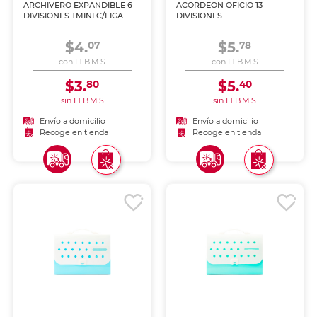
ARCHIVERO EXPANDIBLE 6
ACORDEON OFICIO 13
DIVISIONES TMINI C/LIGA
DIVISIONES
DISENO CUADROS COLOR
NGO
$4.
$5.
07
78
con I.T.B.M.S
con I.T.B.M.S
$3.
$5.
80
40
sin I.T.B.M.S
sin I.T.B.M.S
Envío a domicilio
Envío a domicilio
Recoge en tienda
Recoge en tienda