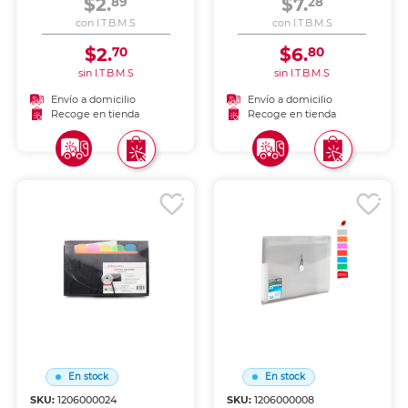
$2.
$7.
89
28
con I.T.B.M.S
con I.T.B.M.S
$2.
$6.
70
80
sin I.T.B.M.S
sin I.T.B.M.S
Envío a domicilio
Envío a domicilio
Recoge en tienda
Recoge en tienda
En stock
En stock
SKU:
1206000024
SKU:
1206000008