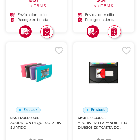
sin I.T.B.M.S
sin I.T.B.M.S
Envío a domicilio
Envío a domicilio
Recoge en tienda
Recoge en tienda
En stock
En stock
SKU:
1206000010
SKU:
1206000022
ACORDEON PEQUENO 13 DIV
ARCHIVERO EXPANDIBLE 13
SURTIDO
DIVISIONES TCARTA DE
COLORES CON TAPA Y LIGA
NEGRO