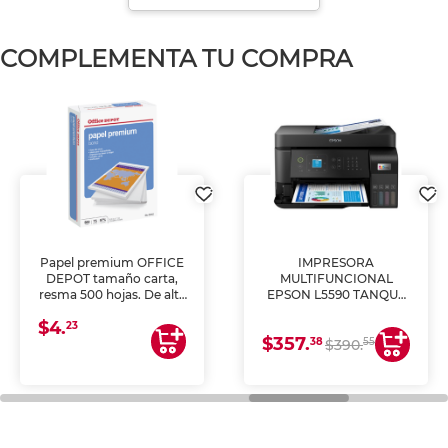
COMPLEMENTA TU COMPRA
Papel premium OFFICE
IMPRESORA
DEPOT tamaño carta,
MULTIFUNCIONAL
resma 500 hojas. De alta
EPSON L5590 TANQUE
blancura y acabado
DE TINTA (IMPRIME,
$4.
uniforme, ideal para
COPIA Y ESCANEA)
23
$357.
impresoras de inyección
38
55
$390.
de tinta y láser,
fotocopiadoras y uso
general de oficina.