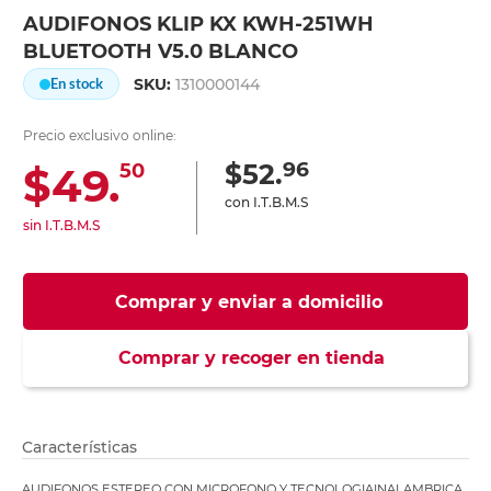
AUDIFONOS KLIP KX KWH-251WH
BLUETOOTH V5.0 BLANCO
SKU:
1310000144
En stock
Precio exclusivo online:
96
$52.
$49.
50
con I.T.B.M.S
sin I.T.B.M.S
Comprar y enviar a domicilio
Comprar y recoger en tienda
Características
AUDIFONOS ESTEREO CON MICROFONO Y TECNOLOGIAINALAMBRICA