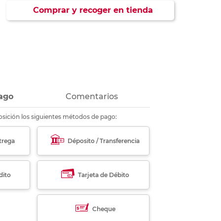
ás
ás
ás
ás
Comprar y recoger en tienda
ago
Comentarios
sición los siguientes métodos de pago:
trega
Déposito / Transferencia
dito
Tarjeta de Débito
Cheque