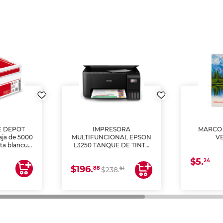
E DEPOT
IMPRESORA
MARCO 
aja de 5000
MULTIFUNCIONAL EPSON
V
lta blancura
L3250 TANQUE DE TINTA
 impresoras
(IMPRIME, COPIA Y
$5.
 Ideal para
ESCANEA)
24
$196.
88
61
lto volumen
$238.
negocios.