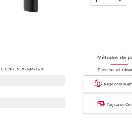
nkjet y láser
Ver más
Ver más
Ver más
Ver m
Ver m
Ver m
Ver m
para carpeta
Ver más
Métodos de p
E CONTENIDO A-MK132 IP
Ponemos a tu dispo
Pago contra en
Tarjeta de Cré