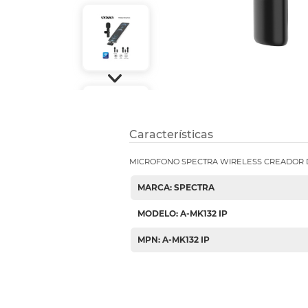
Etiquetas i
Refuerzos 
Características
MICROFONO SPECTRA WIRELESS CREADOR D
MARCA: SPECTRA
MODELO: A-MK132 IP
MPN: A-MK132 IP