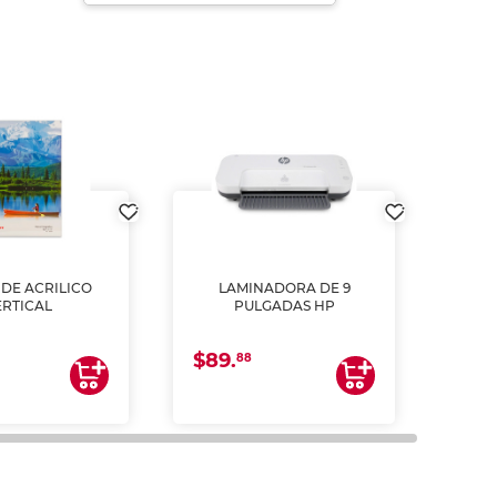
DE ACRILICO
LAMINADORA DE 9
Pap
ERTICAL
PULGADAS HP
DE
resm
b
$89.
$4.
un
88
2
impre
tinta 
y us