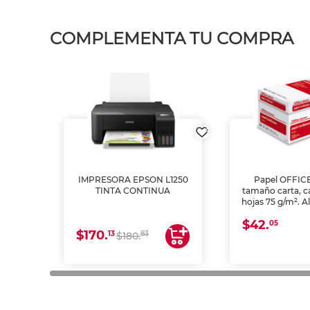
COMPLEMENTA TU COMPRA
IMPRESORA EPSON L1250
Papel OFFIC
TINTA CONTINUA
tamaño carta, c
hojas 75 g/m². A
y opacidad para
$42.
láser e inkjet.
05
$170.
13
83
$180.
impresión de a
en oficinas y 