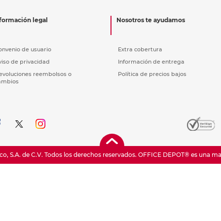
nkjet y láser
Ver más
Ver más
Ver más
Ver m
Ver m
Ver m
Ver m
para carpeta
formación legal
Nosotros te ayudamos
Ver más
onvenio de usuario
Extra cobertura
viso de privacidad
Información de entrega
evoluciones reembolsos o
Política de precios bajos
ambios
o, S.A. de C.V. Todos los derechos reservados.
OFFICE DEPOT® es una marc