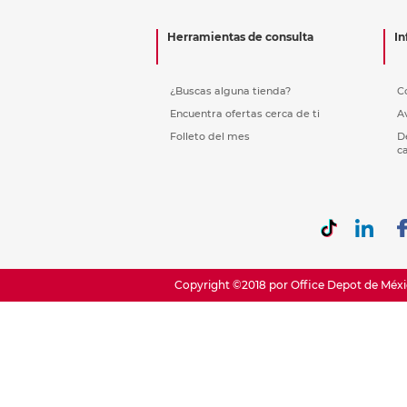
Etiquetas i
Refuerzos 
Herramientas de consulta
In
¿Buscas alguna tienda?
C
Encuentra ofertas cerca de ti
A
Folleto del mes
D
c
Copyright ©2018 por Office Depot de Méxic