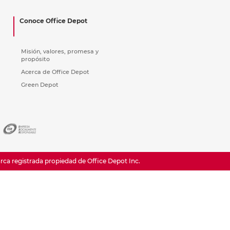
ás
ás
ás
ás
Conoce Office Depot
Misión, valores, promesa y
propósito
Acerca de Office Depot
Green Depot
a registrada propiedad de Office Depot Inc.