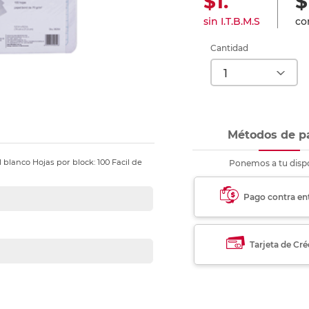
$1.
$
nkjet y láser
Ver más
Ver más
Ver más
Ver m
Ver m
Ver m
Ver m
sin I.T.B.M.S
con
para carpeta
Ver más
Cantidad
Métodos de p
blanco Hojas por block: 100 Facil de
Ponemos a tu dispo
Pago contra en
Tarjeta de Cré