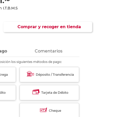
1.
ás
ás
ás
ás
 I.T.B.M.S
Comprar y recoger en tienda
ago
Comentarios
sición los siguientes métodos de pago:
trega
Déposito / Transferencia
dito
Tarjeta de Débito
Cheque