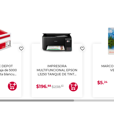
E DEPOT
IMPRESORA
MARCO 
aja de 5000
MULTIFUNCIONAL EPSON
V
lta blancura
L3250 TANQUE DE TINTA
 impresoras
(IMPRIME, COPIA Y
$5.
 Ideal para
ESCANEA)
24
$196.
88
61
lto volumen
$238.
negocios.