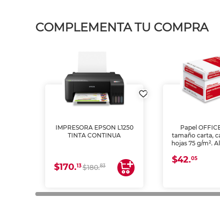
COMPLEMENTA TU COMPRA
IMPRESORA EPSON L1250
Papel OFFIC
TINTA CONTINUA
tamaño carta, c
hojas 75 g/m². A
y opacidad para
$42.
láser e inkjet.
05
$170.
13
83
$180.
impresión de a
en oficinas y 