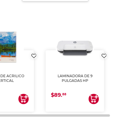
DE ACRILICO
LAMINADORA DE 9
Pap
ERTICAL
PULGADAS HP
DE
resm
b
$89.
$4.
un
88
2
impre
tinta 
y us