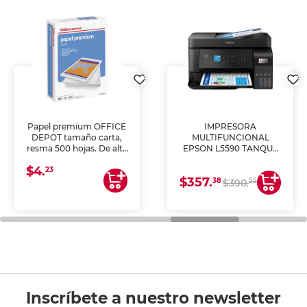
Papel premium OFFICE
IMPRESORA
DEPOT tamaño carta,
MULTIFUNCIONAL
resma 500 hojas. De alta
EPSON L5590 TANQUE
blancura y acabado
DE TINTA (IMPRIME,
$4.
uniforme, ideal para
COPIA Y ESCANEA)
23
$357.
impresoras de inyección
38
55
$390.
de tinta y láser,
fotocopiadoras y uso
general de oficina.
Inscríbete a nuestro newsletter