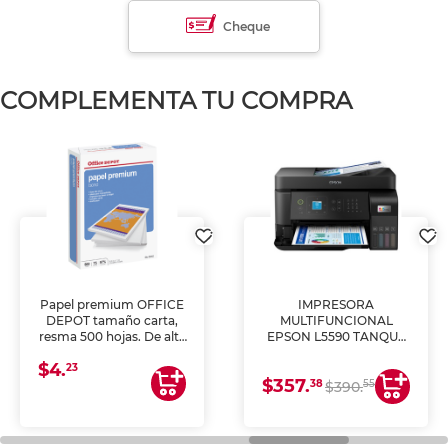
Cheque
COMPLEMENTA TU COMPRA
Papel premium OFFICE
IMPRESORA
DEPOT tamaño carta,
MULTIFUNCIONAL
resma 500 hojas. De alta
EPSON L5590 TANQUE
blancura y acabado
DE TINTA (IMPRIME,
$4.
uniforme, ideal para
COPIA Y ESCANEA)
23
$357.
impresoras de inyección
38
55
$390.
de tinta y láser,
fotocopiadoras y uso
general de oficina.