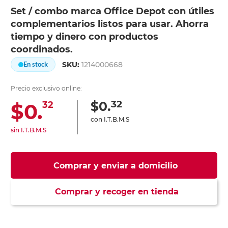
Set / combo marca Office Depot con útiles
complementarios listos para usar. Ahorra
tiempo y dinero con productos
coordinados.
SKU:
1214000668
En stock
Precio exclusivo online:
32
$0.
$0.
32
con I.T.B.M.S
sin I.T.B.M.S
Comprar y enviar a domicilio
Comprar y recoger en tienda