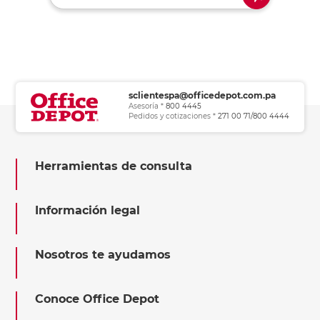
sclientespa@officedepot.com.pa
Asesoría *
800 4445
Pedidos y cotizaciones *
271 00 71/800 4444
Herramientas de consulta
Información legal
Nosotros te ayudamos
Conoce Office Depot