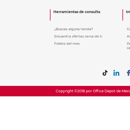
Etiquetas i
Refuerzos 
Herramientas de consulta
In
¿Buscas alguna tienda?
C
Encuentra ofertas cerca de ti
A
Folleto del mes
D
c
Copyright ©2018 por Office Depot de Méxic