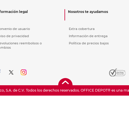
nkjet y láser
Ver más
Ver más
Ver más
Ver m
Ver m
Ver m
Ver m
para carpeta
formación legal
Nosotros te ayudamos
Ver más
onvenio de usuario
Extra cobertura
viso de privacidad
Información de entrega
evoluciones reembolsos o
Política de precios bajos
ambios
o, S.A. de C.V. Todos los derechos reservados.
OFFICE DEPOT® es una marc