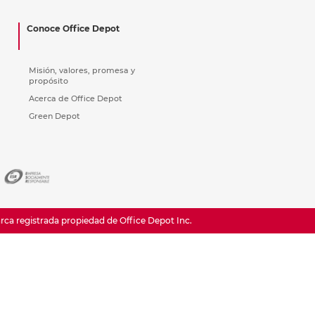
ás
ás
ás
ás
Conoce Office Depot
Misión, valores, promesa y
propósito
Acerca de Office Depot
Green Depot
a registrada propiedad de Office Depot Inc.