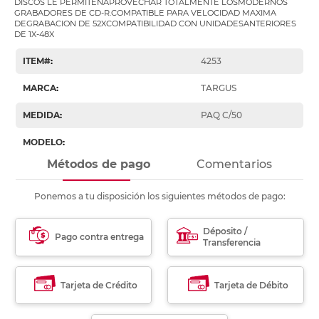
DISCOS LE PERMITENAPROVECHAR TOTALMENTE LOSMODERNOS
GRABADORES DE CD-R.COMPATIBLE PARA VELOCIDAD MAXIMA
DEGRABACION DE 52XCOMPATIBILIDAD CON UNIDADESANTERIORES
DE 1X-48X
ITEM#
:
4253
MARCA
:
TARGUS
MEDIDA
:
PAQ C/50
MODELO
:
Métodos de pago
Comentarios
Ponemos a tu disposición los siguientes métodos de pago:
Déposito /
Pago contra entrega
Transferencia
Tarjeta de Crédito
Tarjeta de Débito