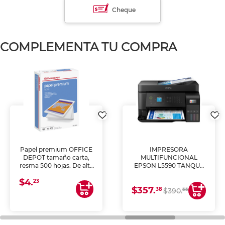
Cheque
COMPLEMENTA TU COMPRA
Papel premium OFFICE
IMPRESORA
DEPOT tamaño carta,
MULTIFUNCIONAL
resma 500 hojas. De alta
EPSON L5590 TANQUE
blancura y acabado
DE TINTA (IMPRIME,
$4.
uniforme, ideal para
COPIA Y ESCANEA)
23
$357.
impresoras de inyección
38
55
$390.
de tinta y láser,
fotocopiadoras y uso
general de oficina.