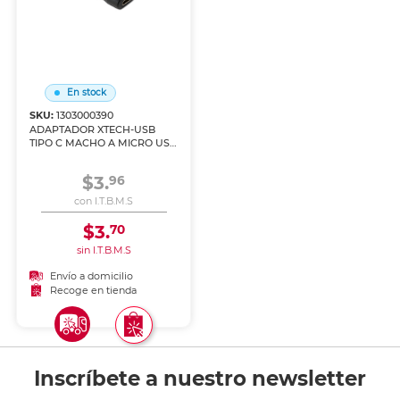
En stock
SKU:
1303000390
ADAPTADOR XTECH-USB
TIPO C MACHO A MICRO USB
2.0
$3.
96
con I.T.B.M.S
$3.
70
sin I.T.B.M.S
Envío a domicilio
Recoge en tienda
Inscríbete a nuestro newsletter