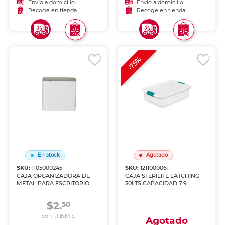
Envío a domicilio
Envío a domicilio
Recoge en tienda
Recoge en tienda
-75%
En stock
Agotado
SKU:
1105000245
SKU:
1211000061
CAJA ORGANIZADORA DE
CAJA STERILITE LATCHING
METAL PARA ESCRITORIO
30LTS CAPACIDAD 7.9
GALONES
$2.
50
con I.T.B.M.S
Agotado