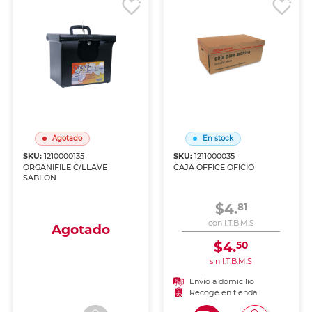
Agotado
En stock
SKU:
1210000135
SKU:
1211000035
ORGANIFILE C/LLAVE
CAJA OFFICE OFICIO
SABLON
$4.
81
con I.T.B.M.S
Agotado
$4.
50
sin I.T.B.M.S
Envío a domicilio
Envío a domicilio
Recoge en tienda
Recoge en tienda