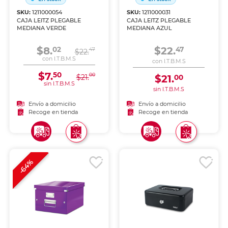
SKU:
1211000054
SKU:
1211000031
CAJA LEITZ PLEGABLE
CAJA LEITZ PLEGABLE
MEDIANA VERDE
MEDIANA AZUL
$8.
$22.
02
47
47
$22.
con I.T.B.M.S
con I.T.B.M.S
$7.
50
00
$21.
$21.
00
sin I.T.B.M.S
sin I.T.B.M.S
Envío a domicilio
Envío a domicilio
Recoge en tienda
Recoge en tienda
-64%