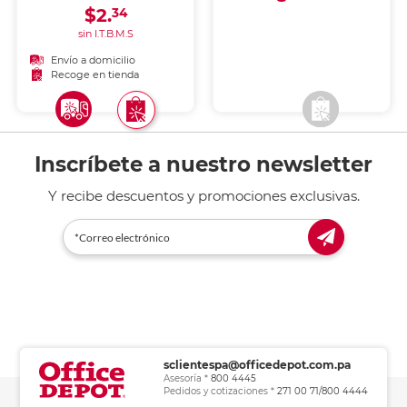
$2.
34
sin I.T.B.M.S
Envío a domicilio
Envío a domicilio
Recoge en tienda
Recoge en tienda
Inscríbete a nuestro newsletter
Y recibe descuentos y promociones exclusivas.
sclientespa@officedepot.com.pa
Asesoría *
800 4445
Pedidos y cotizaciones *
271 00 71/800 4444