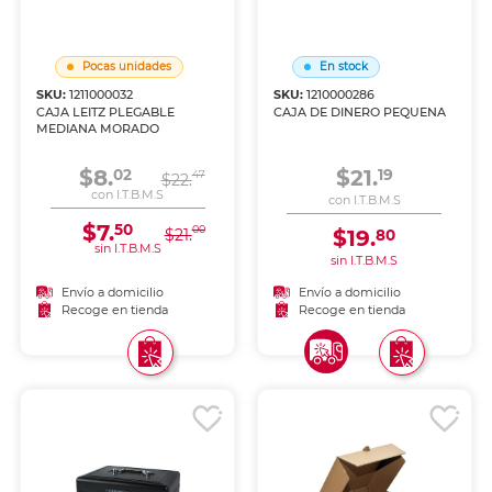
Pocas unidades
En stock
SKU:
1211000032
SKU:
1210000286
CAJA LEITZ PLEGABLE
CAJA DE DINERO PEQUENA
MEDIANA MORADO
$8.
$21.
02
19
47
$22.
con I.T.B.M.S
con I.T.B.M.S
$7.
50
00
$21.
$19.
80
sin I.T.B.M.S
sin I.T.B.M.S
Envío a domicilio
Envío a domicilio
Recoge en tienda
Recoge en tienda