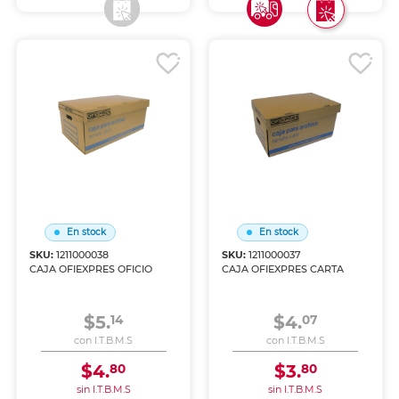
En stock
En stock
SKU:
1211000038
SKU:
1211000037
CAJA OFIEXPRES OFICIO
CAJA OFIEXPRES CARTA
$5.
$4.
14
07
con I.T.B.M.S
con I.T.B.M.S
$4.
$3.
80
80
sin I.T.B.M.S
sin I.T.B.M.S