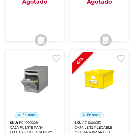
Agotado
Agotado
Envío a domicilio
Envío a domicilio
Recoge en tienda
Recoge en tienda
-64%
En stock
En stock
SKU:
1104000009
SKU:
1211000053
CAJA FUERTE PARA
CAJA LEITZ PLEGABLE
EFECTIVO UC025 SENTRY
MEDIANA AMARILLO