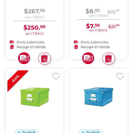
SAFE
$267.
$8.
50
02
47
$22.
con I.T.B.M.S
con I.T.B.M.S
$7.
50
00
$250.
$21.
00
sin I.T.B.M.S
sin I.T.B.M.S
Envío a domicilio
Envío a domicilio
Recoge en tienda
Recoge en tienda
-64%
En stock
En stock