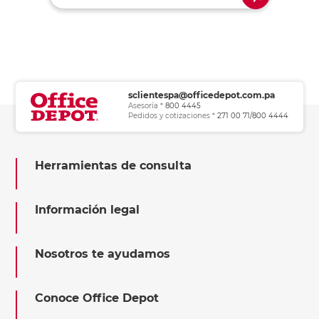
sclientespa@officedepot.com.pa
Asesoría *
800 4445
Pedidos y cotizaciones *
271 00 71/800 4444
Herramientas de consulta
Información legal
Nosotros te ayudamos
Conoce Office Depot