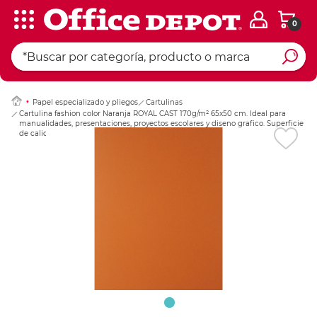
0
Ingresar Codigo Pos
Papel especializado y pliegos
Cartulinas
Cartulina fashion color Naranja ROYAL CAST 170g/m² 65x50 cm. Ideal para
manualidades, presentaciones, proyectos escolares y diseno grafico. Superficie
de calidad que permite el uso de marcadores, temp