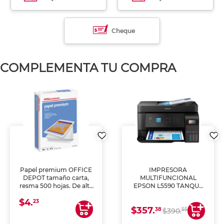
Cheque
COMPLEMENTA TU COMPRA
Papel premium OFFICE
IMPRESORA
DEPOT tamaño carta,
MULTIFUNCIONAL
resma 500 hojas. De alta
EPSON L5590 TANQUE
blancura y acabado
DE TINTA (IMPRIME,
$4.
uniforme, ideal para
COPIA Y ESCANEA)
23
$357.
impresoras de inyección
38
55
$390.
de tinta y láser,