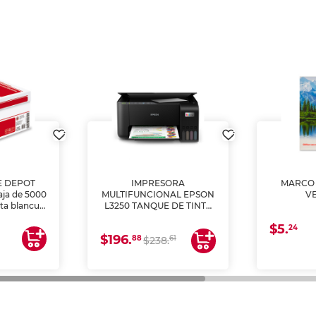
E DEPOT
IMPRESORA
MARCO 
aja de 5000
MULTIFUNCIONAL EPSON
V
lta blancura
L3250 TANQUE DE TINTA
 impresoras
(IMPRIME, COPIA Y
$5.
 Ideal para
ESCANEA)
24
$196.
88
61
lto volumen
$238.
negocios.