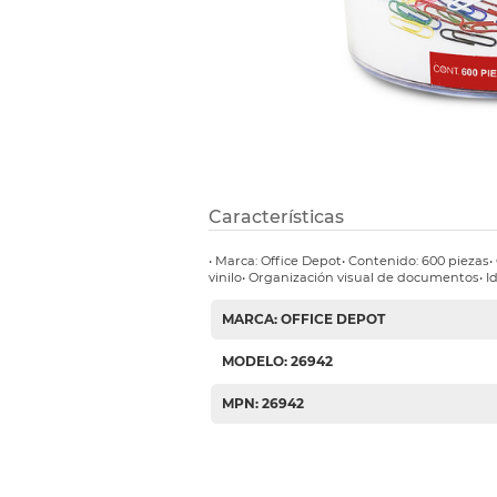
Etiquetas i
Refuerzos 
Características
• Marca: Office Depot• Contenido: 600 piezas
vinilo• Organización visual de documentos• Id
MARCA: OFFICE DEPOT
MODELO: 26942
MPN: 26942