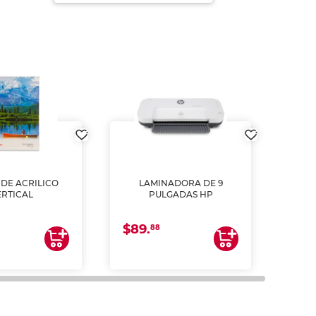
DE ACRILICO
LAMINADORA DE 9
Pap
ERTICAL
PULGADAS HP
DE
resm
b
$89.
$4.
un
88
2
impre
tinta 
y us