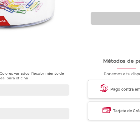
nkjet y láser
Ver más
Ver más
Ver más
Ver m
Ver m
Ver m
Ver m
para carpeta
Ver más
Métodos de p
• Colores variados• Recubrimiento de
Ponemos a tu dispo
eal para oficina
Pago contra en
Tarjeta de Cré