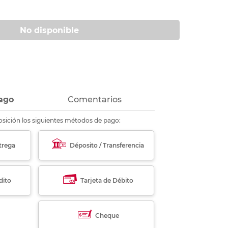
ás
ás
ás
ás
No disponible
ago
Comentarios
sición los siguientes métodos de pago:
trega
Déposito / Transferencia
dito
Tarjeta de Débito
Cheque