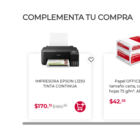
COMPLEMENTA TU COMPRA
IMPRESORA EPSON L1250
Papel OFFIC
TINTA CONTINUA
tamaño carta, c
hojas 75 g/m². A
y opacidad para
$42.
láser e inkjet.
05
$170.
13
83
$180.
impresión de a
en oficinas y 