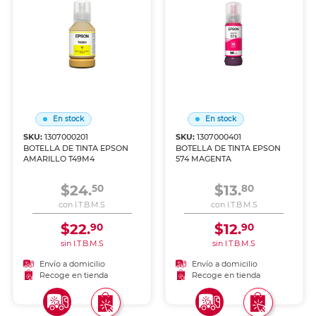
En stock
En stock
SKU:
1307000201
SKU:
1307000401
BOTELLA DE TINTA EPSON
BOTELLA DE TINTA EPSON
AMARILLO T49M4
574 MAGENTA
$24.
$13.
50
80
con I.T.B.M.S
con I.T.B.M.S
$22.
$12.
90
90
sin I.T.B.M.S
sin I.T.B.M.S
Envío a domicilio
Envío a domicilio
Recoge en tienda
Recoge en tienda