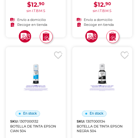
$12.
$12.
90
90
sin I.T.B.M.S
sin I.T.B.M.S
Envío a domicilio
Envío a domicilio
Recoge en tienda
Recoge en tienda
En stock
En stock
SKU:
1307000132
SKU:
1307000134
BOTELLA DE TINTA EPSON
BOTELLA DE TINTA EPSON
CIAN 504
NEGRA 504