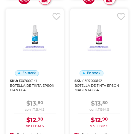
En stock
En stock
SKU:
1307000141
SKU:
1307000142
BOTELLA DE TINTA EPSON
BOTELLA DE TINTA EPSON
CIAN 664
MAGENTA 664
$13.
$13.
80
80
con I.T.B.M.S
con I.T.B.M.S
$12.
$12.
90
90
sin I.T.B.M.S
sin I.T.B.M.S