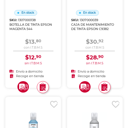
En stock
En stock
SKU:
1307000138
SKU:
1307000039
BOTELLA DE TINTA EPSON
CAJA DE MANTENIMIENTO
MAGENTA 544
DE TINTA EPSON C9382
$13.
$30.
80
92
con I.T.B.M.S
con I.T.B.M.S
$12.
$28.
90
90
sin I.T.B.M.S
sin I.T.B.M.S
Envío a domicilio
Envío a domicilio
Recoge en tienda
Recoge en tienda