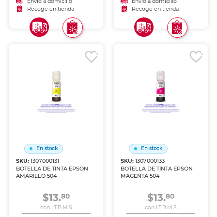
Envío a domicilio
Envío a domicilio
Recoge en tienda
Recoge en tienda
En stock
En stock
SKU:
1307000131
SKU:
1307000133
BOTELLA DE TINTA EPSON
BOTELLA DE TINTA EPSON
AMARILLO 504
MAGENTA 504
$13.
$13.
80
80
con I.T.B.M.S
con I.T.B.M.S