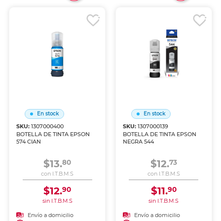
En stock
En stock
SKU:
1307000400
SKU:
1307000139
BOTELLA DE TINTA EPSON
BOTELLA DE TINTA EPSON
574 CIAN
NEGRA 544
$13.
$12.
80
73
con I.T.B.M.S
con I.T.B.M.S
$12.
$11.
90
90
sin I.T.B.M.S
sin I.T.B.M.S
Envío a domicilio
Envío a domicilio