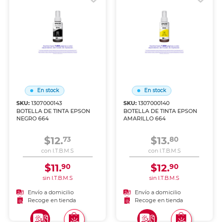
En stock
En stock
SKU:
1307000143
SKU:
1307000140
BOTELLA DE TINTA EPSON
BOTELLA DE TINTA EPSON
NEGRO 664
AMARILLO 664
$12.
$13.
73
80
con I.T.B.M.S
con I.T.B.M.S
$11.
$12.
90
90
sin I.T.B.M.S
sin I.T.B.M.S
Envío a domicilio
Envío a domicilio
Recoge en tienda
Recoge en tienda