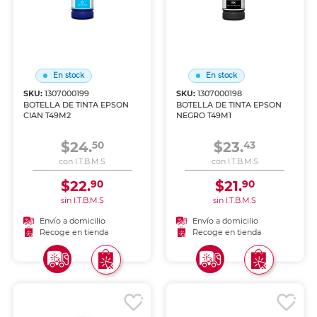
En stock
En stock
SKU:
1307000199
SKU:
1307000198
BOTELLA DE TINTA EPSON
BOTELLA DE TINTA EPSON
CIAN T49M2
NEGRO T49M1
$24.
$23.
50
43
con I.T.B.M.S
con I.T.B.M.S
$22.
$21.
90
90
sin I.T.B.M.S
sin I.T.B.M.S
Envío a domicilio
Envío a domicilio
Recoge en tienda
Recoge en tienda