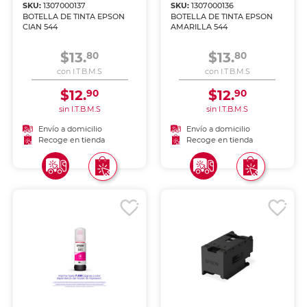
SKU:
1307000137
SKU:
1307000136
BOTELLA DE TINTA EPSON
BOTELLA DE TINTA EPSON
CIAN 544
AMARILLA 544
$13.
$13.
80
80
con I.T.B.M.S
con I.T.B.M.S
$12.
$12.
90
90
sin I.T.B.M.S
sin I.T.B.M.S
Envío a domicilio
Envío a domicilio
Recoge en tienda
Recoge en tienda