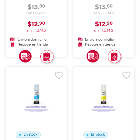
$13.
$13.
80
80
con I.T.B.M.S
con I.T.B.M.S
$12.
$12.
90
90
sin I.T.B.M.S
sin I.T.B.M.S
Envío a domicilio
Envío a domicilio
Recoge en tienda
Recoge en tienda
En stock
En stock