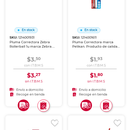
En stock
En stock
SKU:
1214001931
SKU:
1214001611
Pluma Correctora Zebra
Pluma Correctora marca
Rollerball 1u marca Zebra.
Pelikan. Producto de calidad
Producto de calidad para
para uso escolar, de oficina y
uso escolar, de oficina y
manualidades.
$3.
$1.
50
93
manualidades.
con I.T.B.M.S
con I.T.B.M.S
$3.
$1.
27
80
sin I.T.B.M.S
sin I.T.B.M.S
Envío a domicilio
Envío a domicilio
Recoge en tienda
Recoge en tienda