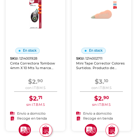
En stock
En stock
SKU:
1214001928
SKU:
1214002711
Cinta Correctora Tombow
Mini Tape Corrector Colores
4mm X 10 Mts 1u marca
Surtidos. Producto de
Zebra. Producto de calidad
calidad para uso escolar, de
para uso escolar, de oficina y
oficina y manualidades.
$2.
$3.
90
10
manualidades.
con I.T.B.M.S
con I.T.B.M.S
$2.
$2.
71
90
sin I.T.B.M.S
sin I.T.B.M.S
Envío a domicilio
Envío a domicilio
Recoge en tienda
Recoge en tienda