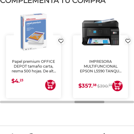
COMPLEMENTA TU COMPRA
Papel premium OFFICE
IMPRESORA
DEPOT tamaño carta,
MULTIFUNCIONAL
resma 500 hojas. De alta
EPSON L5590 TANQUE
blancura y acabado
DE TINTA (IMPRIME,
$4.
uniforme, ideal para
COPIA Y ESCANEA)
23
$357.
impresoras de inyección
38
55
$390.
de tinta y láser,
fotocopiadoras y uso
general de oficina.