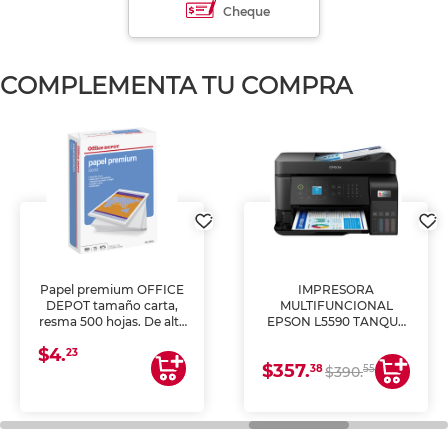
Cheque
COMPLEMENTA TU COMPRA
Papel premium OFFICE
IMPRESORA
DEPOT tamaño carta,
MULTIFUNCIONAL
resma 500 hojas. De alta
EPSON L5590 TANQUE
blancura y acabado
DE TINTA (IMPRIME,
$4.
uniforme, ideal para
COPIA Y ESCANEA)
23
$357.
impresoras de inyección
38
55
$390.
de tinta y láser,
fotocopiadoras y uso
general de oficina.