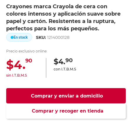
Crayones marca Crayola de cera con
colores intensos y aplicación suave sobre
papel y cartón. Resistentes a la ruptura,
perfectos para los más pequeños.
SKU:
1214000128
En stock
Precio exclusivo online:
90
$4.
$4.
90
con I.T.B.M.S
sin I.T.B.M.S
Comprar y enviar a domicilio
Comprar y recoger en tienda