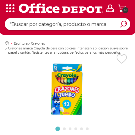
0
Ingresar Codigo Pos
Escritura
Crayones
Crayones marca Crayola de cera con colores intensos y aplicación suave sobre
papel y cartón. Resistentes a la ruptura, perfectos para los más pequeños.