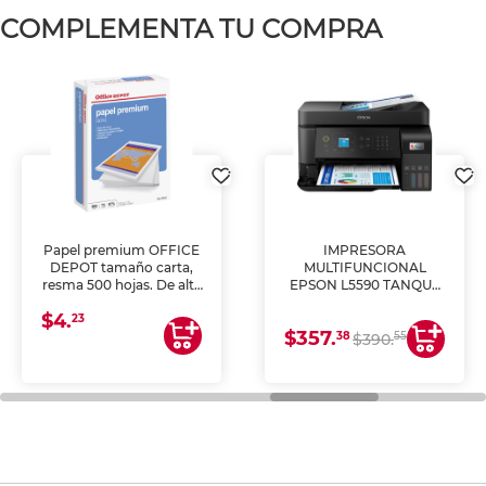
COMPLEMENTA TU COMPRA
Papel premium OFFICE
IMPRESORA
DEPOT tamaño carta,
MULTIFUNCIONAL
resma 500 hojas. De alta
EPSON L5590 TANQUE
blancura y acabado
DE TINTA (IMPRIME,
$4.
uniforme, ideal para
COPIA Y ESCANEA)
23
$357.
impresoras de inyección
38
55
$390.
de tinta y láser,
fotocopiadoras y uso
general de oficina.