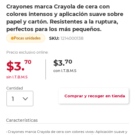
Crayones marca Crayola de cera con
colores intensos y aplicación suave sobre
papel y cartón. Resistentes a la ruptura,
perfectos para los más pequeños.
SKU:
1214000138
Pocas unidades
Precio exclusivo online:
70
$3.
$3.
70
con I.T.B.M.S
sin I.T.B.M.S
Cantidad
Comprar y recoger en tienda
Características
• Crayones marca Crayola de cera con colores vivos• Aplicación suave y