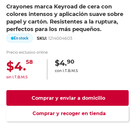
Crayones marca Keyroad de cera con
colores intensos y aplicación suave sobre
papel y cartón. Resistentes a la ruptura,
perfectos para los más pequeños.
SKU:
1214004603
En stock
Precio exclusivo online:
90
$4.
$4.
58
con I.T.B.M.S
sin I.T.B.M.S
Comprar y enviar a domicilio
Comprar y recoger en tienda