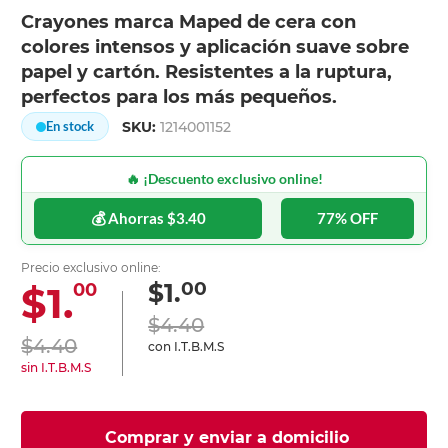
Crayones marca Maped de cera con
colores intensos y aplicación suave sobre
papel y cartón. Resistentes a la ruptura,
perfectos para los más pequeños.
SKU:
1214001152
En stock
🔥 ¡Descuento exclusivo online!
💰 Ahorras $3.40
77% OFF
Precio exclusivo online:
00
$1.
$1.
00
$4.40
$4.40
con I.T.B.M.S
sin I.T.B.M.S
Comprar y enviar a domicilio