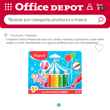
0
Ingresar Codigo Pos
Escritura
Crayones
Crayones marca Maped de cera con colores intensos y aplicación suave sobre
papel y cartón. Resistentes a la ruptura, perfectos para los más pequeños.