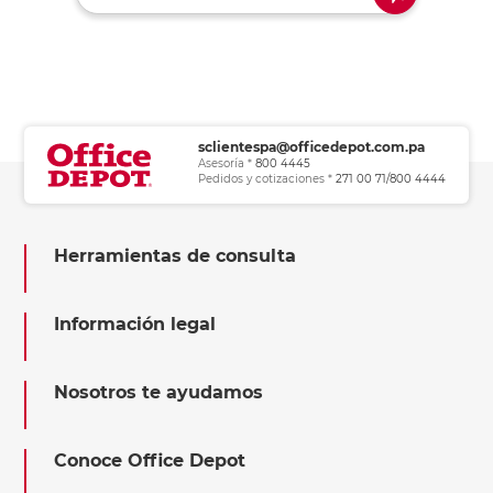
sclientespa@officedepot.com.pa
Asesoría *
800 4445
Pedidos y cotizaciones *
271 00 71/800 4444
Herramientas de consulta
Información legal
Nosotros te ayudamos
Conoce Office Depot