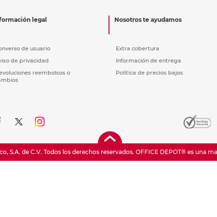
nkjet y láser
Ver más
Ver más
Ver más
Ver m
Ver m
Ver m
Ver m
para carpeta
formación legal
Nosotros te ayudamos
Ver más
onvenio de usuario
Extra cobertura
viso de privacidad
Información de entrega
evoluciones reembolsos o
Política de precios bajos
ambios
o, S.A. de C.V. Todos los derechos reservados.
OFFICE DEPOT® es una marc