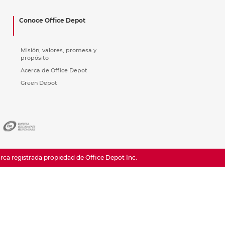
ás
ás
ás
ás
Conoce Office Depot
Misión, valores, promesa y
propósito
Acerca de Office Depot
Green Depot
a registrada propiedad de Office Depot Inc.