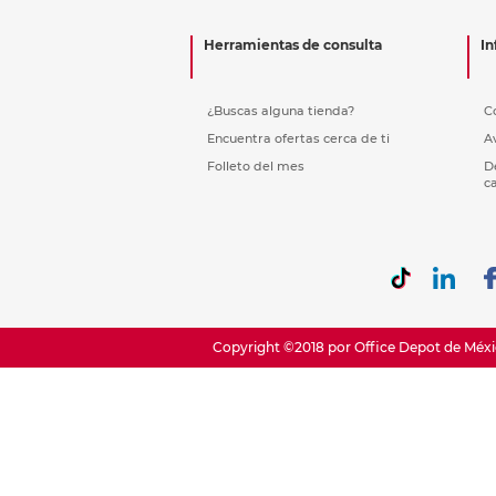
Etiquetas i
Refuerzos 
Herramientas de consulta
In
¿Buscas alguna tienda?
C
Encuentra ofertas cerca de ti
A
Folleto del mes
D
c
Copyright ©2018 por Office Depot de Méxic