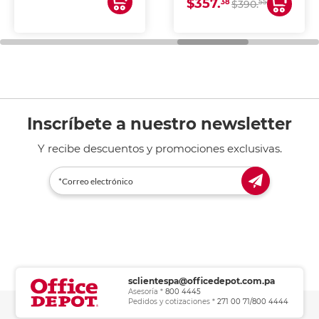
$357.
impresoras de inyección
38
55
$390.
de tinta y láser,
fotocopiadoras y uso
general de oficina.
Inscríbete a nuestro newsletter
Y recibe descuentos y promociones exclusivas.
sclientespa@officedepot.com.pa
Asesoría *
800 4445
Pedidos y cotizaciones *
271 00 71/800 4444