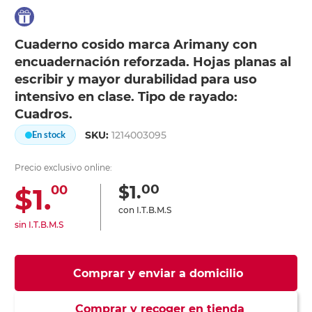
Cuaderno cosido marca Arimany con
encuadernación reforzada. Hojas planas al
escribir y mayor durabilidad para uso
intensivo en clase. Tipo de rayado:
Cuadros.
SKU:
1214003095
En stock
Precio exclusivo online:
00
$1.
$1.
00
con I.T.B.M.S
sin I.T.B.M.S
Comprar y enviar a domicilio
Comprar y recoger en tienda