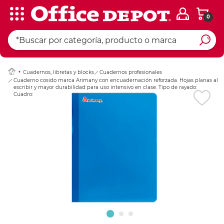
0
Ingresar Codigo Pos
Cuadernos, libretas y blocks
Cuadernos profesionales
Cuaderno cosido marca Arimany con encuadernación reforzada. Hojas planas al
escribir y mayor durabilidad para uso intensivo en clase. Tipo de rayado:
Cuadros.