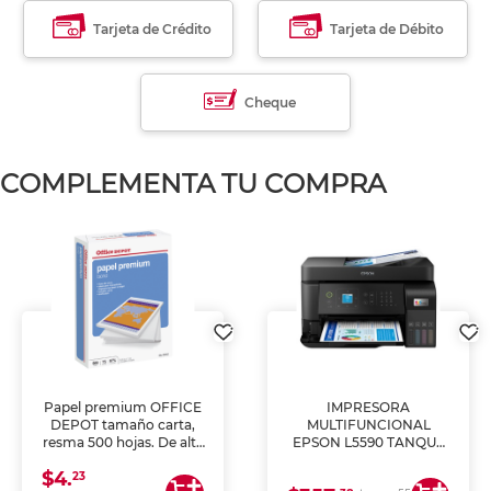
Tarjeta de Crédito
Tarjeta de Débito
Cheque
COMPLEMENTA TU COMPRA
Papel premium OFFICE
IMPRESORA
DEPOT tamaño carta,
MULTIFUNCIONAL
resma 500 hojas. De alta
EPSON L5590 TANQUE
blancura y acabado
DE TINTA (IMPRIME,
$4.
uniforme, ideal para
COPIA Y ESCANEA)
23