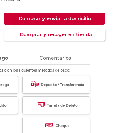
ás
ás
ás
ás
Comprar y enviar a domicilio
Comprar y recoger en tienda
ago
Comentarios
sición los siguientes métodos de pago:
trega
Déposito / Transferencia
dito
Tarjeta de Débito
Cheque