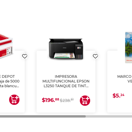
E DEPOT
IMPRESORA
MARCO 
aja de 5000
MULTIFUNCIONAL EPSON
V
lta blancura
L3250 TANQUE DE TINTA
 impresoras
(IMPRIME, COPIA Y
$5.
 Ideal para
ESCANEA)
24
$196.
88
61
lto volumen
$238.
negocios.