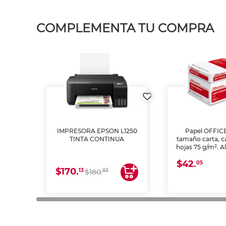
COMPLEMENTA TU COMPRA
IMPRESORA EPSON L1250
Papel OFFIC
TINTA CONTINUA
tamaño carta, c
hojas 75 g/m². A
y opacidad para
$42.
láser e inkjet.
05
$170.
13
83
$180.
impresión de a
en oficinas y 