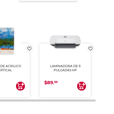
DE ACRILICO
LAMINADORA DE 9
Pap
ERTICAL
PULGADAS HP
DE
resm
b
$89.
$4.
un
88
2
impre
tinta 
y us