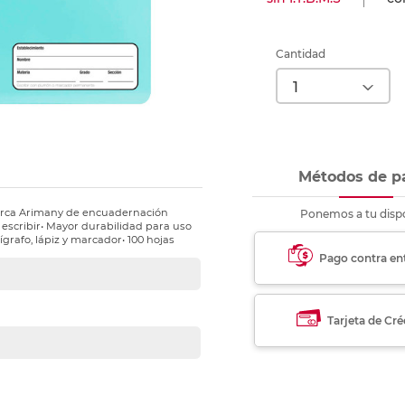
nkjet y láser
Ver más
Ver más
Ver más
Ver m
Ver m
Ver m
Ver m
para carpeta
Ver más
Cantidad
Métodos de p
marca Arimany de encuadernación
Ponemos a tu dispo
escribir• Mayor durabilidad para uso
ígrafo, lápiz y marcador• 100 hojas
Pago contra en
Tarjeta de Cré