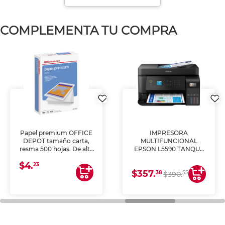
COMPLEMENTA TU COMPRA
Papel premium OFFICE
IMPRESORA
DEPOT tamaño carta,
MULTIFUNCIONAL
resma 500 hojas. De alta
EPSON L5590 TANQUE
blancura y acabado
DE TINTA (IMPRIME,
$4.
uniforme, ideal para
COPIA Y ESCANEA)
23
$357.
impresoras de inyección
38
55
$390.
de tinta y láser,
fotocopiadoras y uso
general de oficina.