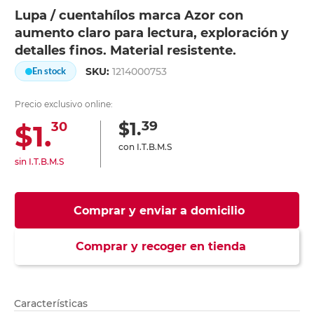
Lupa / cuentahílos marca Azor con
aumento claro para lectura, exploración y
detalles finos. Material resistente.
SKU:
1214000753
En stock
Precio exclusivo online:
39
$1.
$1.
30
con I.T.B.M.S
sin I.T.B.M.S
Comprar y enviar a domicilio
Comprar y recoger en tienda
Características