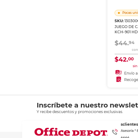
Etiquetas i
Refuerzos 
Pocas uni
SKU:
130300
JUEGO DE C
KCH-901 H
$44.
94
con 
$42.
00
sin
Envío a
Recoge
Recoge
Inscríbete a nuestro newslet
Y recibe descuentos y promociones exclusivas.
scliente
Asesoría *
4444