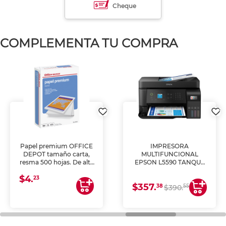
Cheque
COMPLEMENTA TU COMPRA
Papel premium OFFICE
IMPRESORA
DEPOT tamaño carta,
MULTIFUNCIONAL
resma 500 hojas. De alta
EPSON L5590 TANQUE
blancura y acabado
DE TINTA (IMPRIME,
$4.
uniforme, ideal para
COPIA Y ESCANEA)
23
$357.
impresoras de inyección
38
55
$390.
de tinta y láser,
fotocopiadoras y uso
general de oficina.