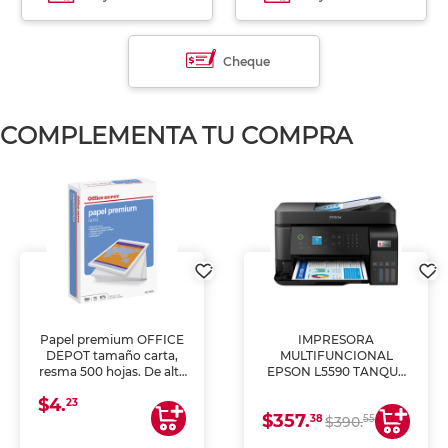
Cheque
COMPLEMENTA TU COMPRA
Papel premium OFFICE
IMPRESORA
DEPOT tamaño carta,
MULTIFUNCIONAL
resma 500 hojas. De alta
EPSON L5590 TANQUE
blancura y acabado
DE TINTA (IMPRIME,
$4.
uniforme, ideal para
COPIA Y ESCANEA)
23
$357.
impresoras de inyección
38
55
$390.
de tinta y láser,