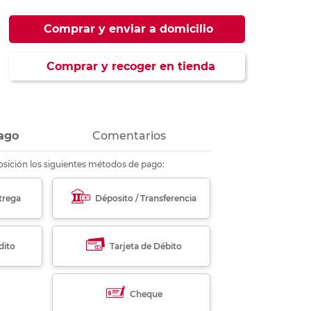
ás
ás
ás
ás
Comprar y enviar a domicilio
Comprar y recoger en tienda
ago
Comentarios
sición los siguientes métodos de pago:
trega
Déposito / Transferencia
dito
Tarjeta de Débito
Cheque