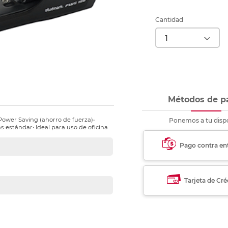
nkjet y láser
Ver más
Ver más
Ver más
Ver m
Ver m
Ver m
Ver m
para carpeta
Cantidad
Ver más
Métodos de p
 Power Saving (ahorro de fuerza)•
Ponemos a tu dispo
 estándar• Ideal para uso de oficina
Pago contra en
Tarjeta de Cré