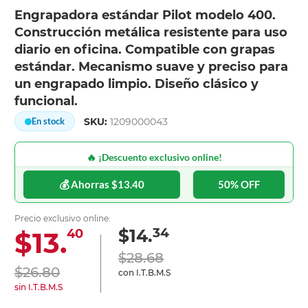
Engrapadora estándar Pilot modelo 400.
Construcción metálica resistente para uso
diario en oficina. Compatible con grapas
estándar. Mecanismo suave y preciso para
un engrapado limpio. Diseño clásico y
funcional.
SKU:
1209000043
En stock
🔥 ¡Descuento exclusivo online!
💰 Ahorras $13.40
50% OFF
Precio exclusivo online:
34
$14.
$13.
40
$28.68
$26.80
con I.T.B.M.S
sin I.T.B.M.S