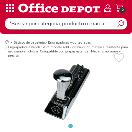
0
Ingresar Codigo Pos
Básicos de papeleria
Engrapadoras y quitagrapas
Engrapadora estándar Pilot modelo 400. Construcción metálica resistente para
uso diario en oficina. Compatible con grapas estándar. Mecanismo suave y
preciso para un engrapado limpio. Diseño clásico y funcional.