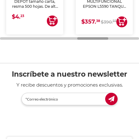
DEPOT tamaño carta,
MULTIFUNCIONAL
resma 500 hojas. De alta
EPSON L5590 TANQUE
blancura y acabado
DE TINTA (IMPRIME,
$4.
uniforme, ideal para
COPIA Y ESCANEA)
23
$357.
impresoras de inyección
38
55
$390.
de tinta y láser,
fotocopiadoras y uso
general de oficina.
Inscríbete a nuestro newsletter
Y recibe descuentos y promociones exclusivas.