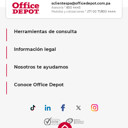
sclientespa@officedepot.com.pa
Asesoría *
800 4445
Pedidos y cotizaciones *
271 00 71/800 4444
Herramientas de consulta
Información legal
Nosotros te ayudamos
Conoce Office Depot