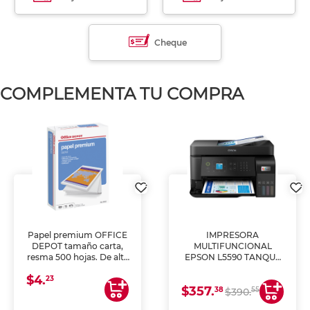
Cheque
COMPLEMENTA TU COMPRA
Papel premium OFFICE
IMPRESORA
DEPOT tamaño carta,
MULTIFUNCIONAL
resma 500 hojas. De alta
EPSON L5590 TANQUE
blancura y acabado
DE TINTA (IMPRIME,
$4.
uniforme, ideal para
COPIA Y ESCANEA)
23
$357.
impresoras de inyección
38
55
$390.
de tinta y láser,