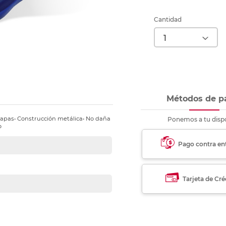
nkjet y láser
Ver más
Ver más
Ver más
Ver m
Ver m
Ver m
Ver m
para carpeta
Cantidad
Ver más
Métodos de p
grapas• Construcción metálica• No daña
Ponemos a tu dispo
o
Pago contra en
Tarjeta de Cré