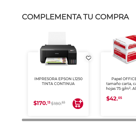
COMPLEMENTA TU COMPRA
IMPRESORA EPSON L1250
Papel OFFIC
TINTA CONTINUA
tamaño carta, c
hojas 75 g/m². A
y opacidad para
$42.
láser e inkjet.
05
$170.
13
83
$180.
impresión de a
en oficinas y 