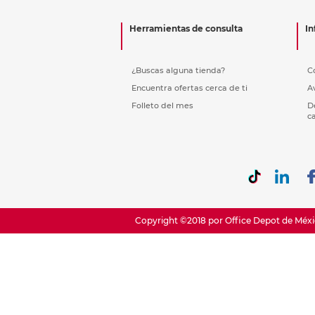
Etiquetas i
Refuerzos 
Herramientas de consulta
In
¿Buscas alguna tienda?
C
Encuentra ofertas cerca de ti
A
Folleto del mes
D
c
Copyright ©2018 por Office Depot de Méxic