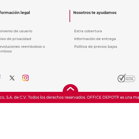
nkjet y láser
Ver más
Ver más
Ver más
Ver m
Ver m
Ver m
Ver m
para carpeta
formación legal
Nosotros te ayudamos
Ver más
onvenio de usuario
Extra cobertura
viso de privacidad
Información de entrega
evoluciones reembolsos o
Política de precios bajos
ambios
o, S.A. de C.V. Todos los derechos reservados.
OFFICE DEPOT® es una marc