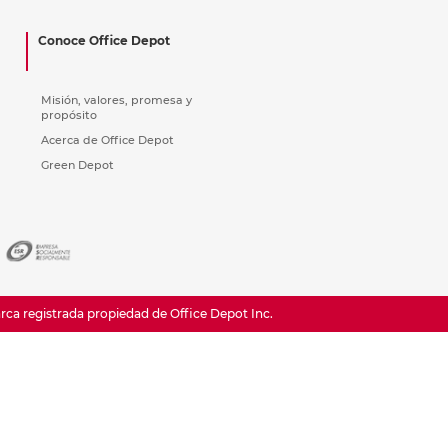
ás
ás
ás
ás
Conoce Office Depot
Misión, valores, promesa y
propósito
Acerca de Office Depot
Green Depot
a registrada propiedad de Office Depot Inc.