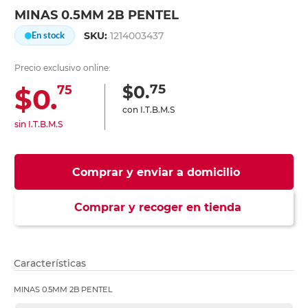
MINAS 0.5MM 2B PENTEL
SKU:
1214003437
En stock
Precio exclusivo online:
75
$0.
$0.
75
con I.T.B.M.S
sin I.T.B.M.S
Comprar y enviar a domicilio
Comprar y recoger en tienda
Características
MINAS 0.5MM 2B PENTEL