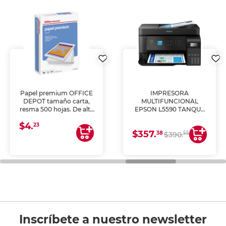
Papel premium OFFICE
IMPRESORA
DEPOT tamaño carta,
MULTIFUNCIONAL
resma 500 hojas. De alta
EPSON L5590 TANQUE
blancura y acabado
DE TINTA (IMPRIME,
$4.
uniforme, ideal para
COPIA Y ESCANEA)
23
$357.
impresoras de inyección
38
55
$390.
de tinta y láser,
fotocopiadoras y uso
general de oficina.
Inscríbete a nuestro newsletter