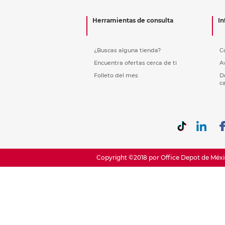
Etiquetas i
Refuerzos 
Herramientas de consulta
In
¿Buscas alguna tienda?
C
Encuentra ofertas cerca de ti
A
Folleto del mes
D
c
Copyright ©2018 por Office Depot de Méxic