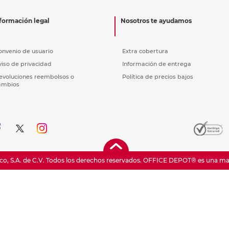
nkjet y láser
Ver más
Ver más
Ver más
Ver m
Ver m
Ver m
Ver m
para carpeta
formación legal
Nosotros te ayudamos
Ver más
onvenio de usuario
Extra cobertura
viso de privacidad
Información de entrega
evoluciones reembolsos o
Política de precios bajos
ambios
o, S.A. de C.V. Todos los derechos reservados.
OFFICE DEPOT® es una marc