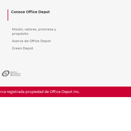
ás
ás
ás
ás
Conoce Office Depot
Misión, valores, promesa y
propósito
Acerca de Office Depot
Green Depot
a registrada propiedad de Office Depot Inc.