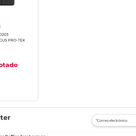
0203
GUS PRO-TEK
otado
 domicilio
 en tienda
gotado
ter