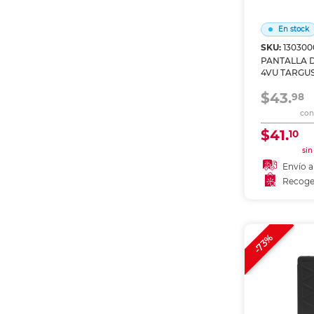
Etiquetas i
Refuerzos 
En stock
SKU:
130300
PANTALLA 
4VU TARGUS
$43.
98
con 
$41.
10
sin
Envío a
Recoge
Añadir
Recoge
-73%