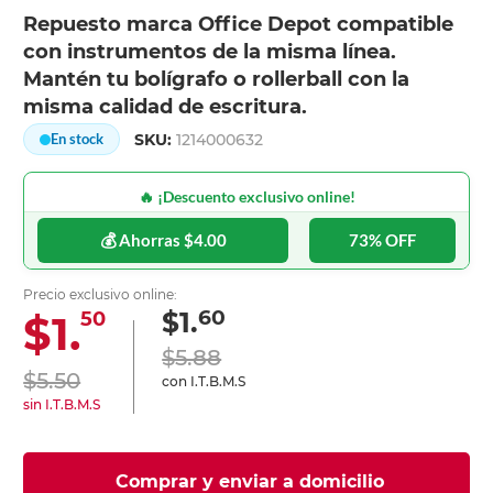
Repuesto marca Office Depot compatible
con instrumentos de la misma línea.
Mantén tu bolígrafo o rollerball con la
misma calidad de escritura.
SKU:
1214000632
En stock
🔥 ¡Descuento exclusivo online!
💰 Ahorras $4.00
73% OFF
Precio exclusivo online:
60
$1.
$1.
50
$5.88
$5.50
con I.T.B.M.S
sin I.T.B.M.S
Comprar y enviar a domicilio