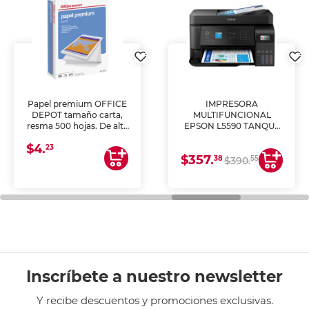
Papel premium OFFICE
IMPRESORA
DEPOT tamaño carta,
MULTIFUNCIONAL
resma 500 hojas. De alta
EPSON L5590 TANQUE
blancura y acabado
DE TINTA (IMPRIME,
$4.
uniforme, ideal para
COPIA Y ESCANEA)
23
$357.
impresoras de inyección
38
55
$390.
de tinta y láser,
fotocopiadoras y uso
general de oficina.
Inscríbete a nuestro newsletter
Y recibe descuentos y promociones exclusivas.