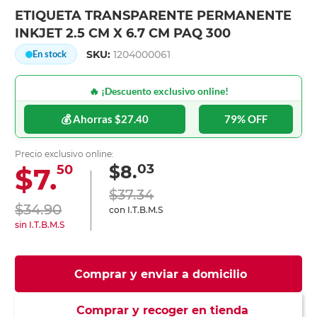
ETIQUETA TRANSPARENTE PERMANENTE
INKJET 2.5 CM X 6.7 CM PAQ 300
SKU:
1204000061
En stock
🔥 ¡Descuento exclusivo online!
💰 Ahorras $27.40
79% OFF
Precio exclusivo online:
03
$8.
$7.
50
$37.34
$34.90
con I.T.B.M.S
sin I.T.B.M.S
Comprar y enviar a domicilio
Comprar y recoger en tienda