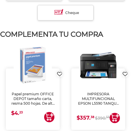
Cheque
COMPLEMENTA TU COMPRA
Papel premium OFFICE
IMPRESORA
DEPOT tamaño carta,
MULTIFUNCIONAL
resma 500 hojas. De alta
EPSON L5590 TANQUE
blancura y acabado
DE TINTA (IMPRIME,
$4.
uniforme, ideal para
COPIA Y ESCANEA)
23
$357.
impresoras de inyección
38
55
$390.
de tinta y láser,
fotocopiadoras y uso