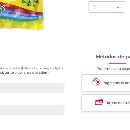
nkjet y láser
Ver más
Ver más
Ver más
Ver m
Ver m
Ver m
Ver m
para carpeta
Ver más
Métodos de p
ra suave fácil de cortar y pegar• Apto
Ponemos a tu dispo
istente y de larga duración •
Pago contra en
Tarjeta de Cré