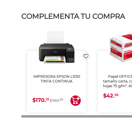
COMPLEMENTA TU COMPRA
IMPRESORA EPSON L1250
Papel OFFIC
TINTA CONTINUA
tamaño carta, c
hojas 75 g/m². A
y opacidad para
$42.
láser e inkjet.
05
$170.
13
83
$180.
impresión de a
en oficinas y 