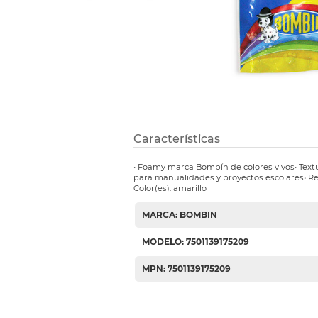
Etiquetas i
Refuerzos 
Características
• Foamy marca Bombín de colores vivos• Textu
para manualidades y proyectos escolares• Res
Color(es): amarillo
MARCA: BOMBIN
MODELO: 7501139175209
MPN: 7501139175209