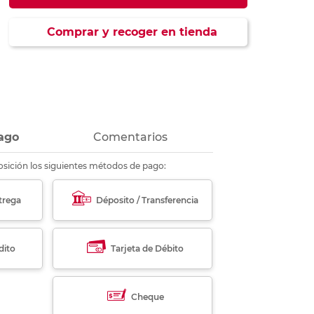
ás
ás
ás
ás
Comprar y recoger en tienda
ago
Comentarios
sición los siguientes métodos de pago:
trega
Déposito / Transferencia
dito
Tarjeta de Débito
Cheque