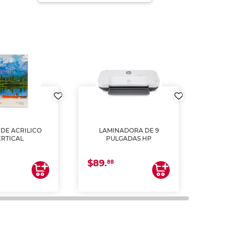
DE ACRILICO
LAMINADORA DE 9
Pap
ERTICAL
PULGADAS HP
DE
resm
b
$89.
$4.
un
88
2
impre
tinta 
y us