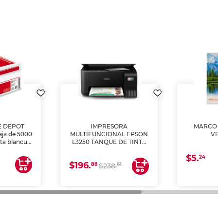
E DEPOT
IMPRESORA
MARCO 
aja de 5000
MULTIFUNCIONAL EPSON
V
lta blancura
L3250 TANQUE DE TINTA
 impresoras
(IMPRIME, COPIA Y
$5.
 Ideal para
ESCANEA)
24
$196.
88
61
lto volumen
$238.
negocios.