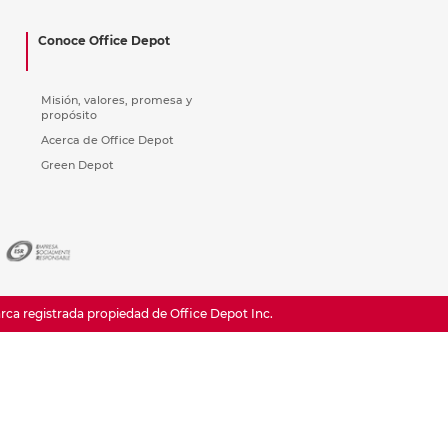
ás
ás
ás
ás
Conoce Office Depot
Misión, valores, promesa y
propósito
Acerca de Office Depot
Green Depot
a registrada propiedad de Office Depot Inc.