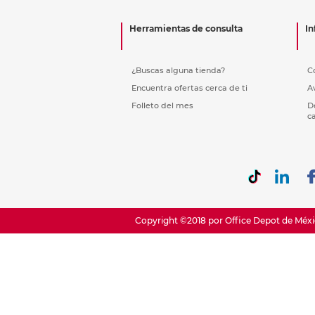
Etiquetas i
Refuerzos 
Herramientas de consulta
In
¿Buscas alguna tienda?
C
Encuentra ofertas cerca de ti
A
Folleto del mes
D
c
Copyright ©2018 por Office Depot de Méxic