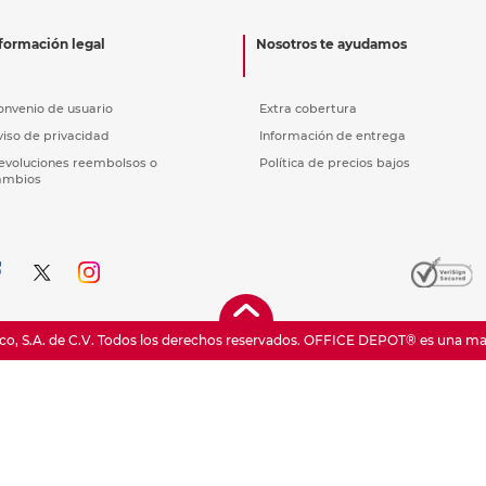
nkjet y láser
Ver más
Ver más
Ver más
Ver m
Ver m
Ver m
Ver m
para carpeta
formación legal
Nosotros te ayudamos
Ver más
onvenio de usuario
Extra cobertura
viso de privacidad
Información de entrega
evoluciones reembolsos o
Política de precios bajos
ambios
o, S.A. de C.V. Todos los derechos reservados.
OFFICE DEPOT® es una marc