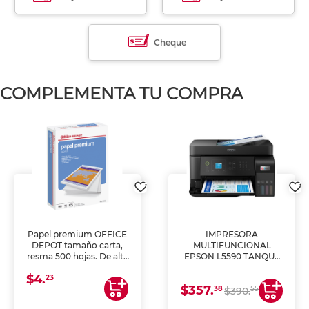
Cheque
COMPLEMENTA TU COMPRA
Papel premium OFFICE
IMPRESORA
DEPOT tamaño carta,
MULTIFUNCIONAL
resma 500 hojas. De alta
EPSON L5590 TANQUE
blancura y acabado
DE TINTA (IMPRIME,
$4.
uniforme, ideal para
COPIA Y ESCANEA)
23
$357.
impresoras de inyección
38
55
$390.
de tinta y láser,