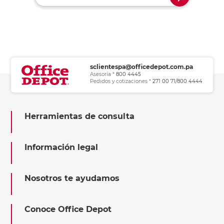
sclientespa@officedepot.com.pa
Asesoría *
800 4445
Pedidos y cotizaciones *
271 00 71/800 4444
Herramientas de consulta
Información legal
Nosotros te ayudamos
Conoce Office Depot