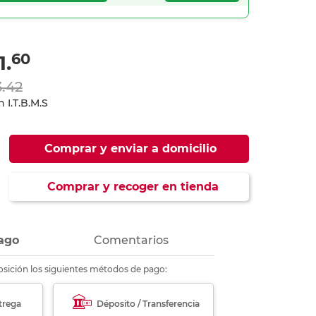
ás
ás
ás
ás
60
1.
3.42
 I.T.B.M.S
Comprar y enviar a domicilio
Comprar y recoger en tienda
ago
Comentarios
sición los siguientes métodos de pago:
trega
Déposito / Transferencia