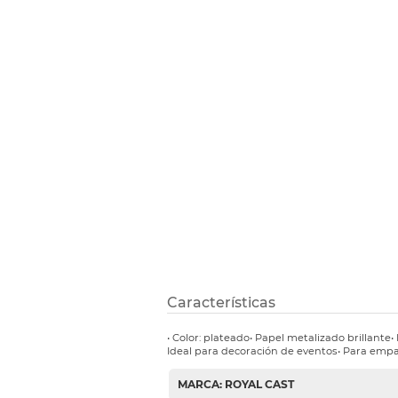
Etiquetas i
Refuerzos 
Características
• Color: plateado• Papel metalizado brillante•
Ideal para decoración de eventos• Para emp
MARCA: ROYAL CAST