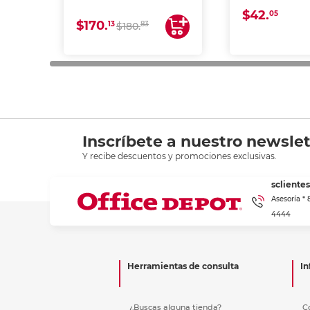
y opacidad para
$42.
láser e inkjet.
05
$170.
13
83
$180.
impresión de a
en oficinas y 
Inscríbete a nuestro newslet
Y recibe descuentos y promociones exclusivas.
scliente
Asesoría *
4444
Herramientas de consulta
In
¿Buscas alguna tienda?
C