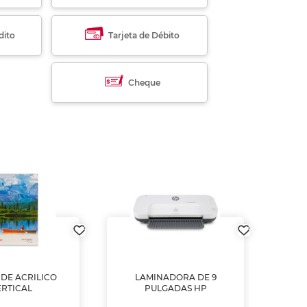
dito
Tarjeta de Débito
Cheque
DE ACRILICO
LAMINADORA DE 9
Pap
ERTICAL
PULGADAS HP
DE
resm