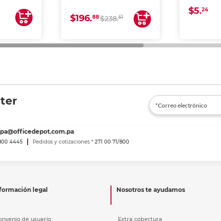
 impresoras
(IMPRIME, COPIA Y
$5.
 Ideal para
ESCANEA)
24
$196.
88
61
lto volumen
$238.
negocios.
ter
spa@officedepot.com.pa
800 4445
Pedidos y cotizaciones *
271 00 71/800
formación legal
Nosotros te ayudamos
onvenio de usuario
Extra cobertura