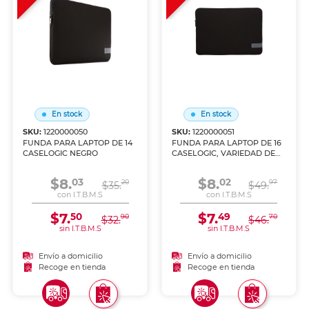
En stock
En stock
SKU:
1220000050
SKU:
1220000051
FUNDA PARA LAPTOP DE 14
FUNDA PARA LAPTOP DE 16
CASELOGIC NEGRO
CASELOGIC, VARIEDAD DE
COLORES
$8.
$8.
03
02
20
97
$35.
$49.
con I.T.B.M.S
con I.T.B.M.S
$7.
$7.
50
49
90
70
$32.
$46.
sin I.T.B.M.S
sin I.T.B.M.S
Envío a domicilio
Envío a domicilio
Recoge en tienda
Recoge en tienda