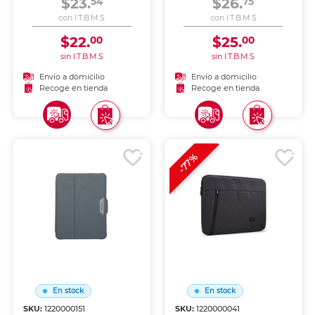
$23.
$26.
54
75
con I.T.B.M.S
con I.T.B.M.S
$22.
$25.
00
00
sin I.T.B.M.S
sin I.T.B.M.S
Envío a domicilio
Envío a domicilio
Recoge en tienda
Recoge en tienda
-77%
En stock
En stock
SKU:
1220000151
SKU:
1220000041