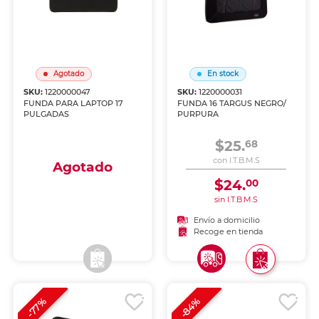
Agotado
En stock
SKU:
1220000047
SKU:
1220000031
FUNDA PARA LAPTOP 17
FUNDA 16 TARGUS NEGRO/
PULGADAS
PURPURA
$25.
68
con I.T.B.M.S
Agotado
$24.
00
sin I.T.B.M.S
Envío a domicilio
Envío a domicilio
Recoge en tienda
Recoge en tienda
-84%
-77%