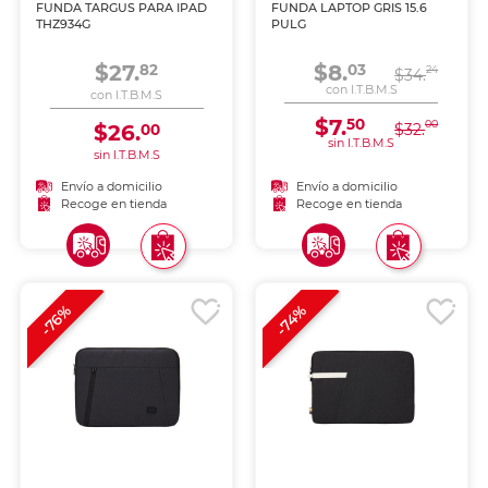
FUNDA TARGUS PARA IPAD
FUNDA LAPTOP GRIS 15.6
THZ934G
PULG
$27.
$8.
82
03
24
$34.
con I.T.B.M.S
con I.T.B.M.S
$7.
50
00
$26.
$32.
00
sin I.T.B.M.S
sin I.T.B.M.S
Envío a domicilio
Envío a domicilio
Recoge en tienda
Recoge en tienda
-76%
-74%