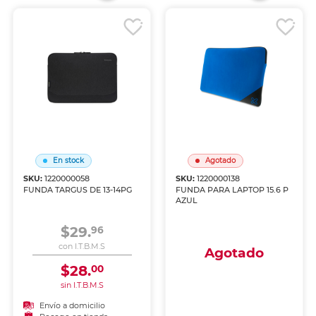
En stock
Agotado
SKU:
1220000058
SKU:
1220000138
FUNDA TARGUS DE 13-14PG
FUNDA PARA LAPTOP 15.6 P
AZUL
$29.
96
con I.T.B.M.S
Agotado
$28.
00
sin I.T.B.M.S
Envío a domicilio
Envío a domicilio