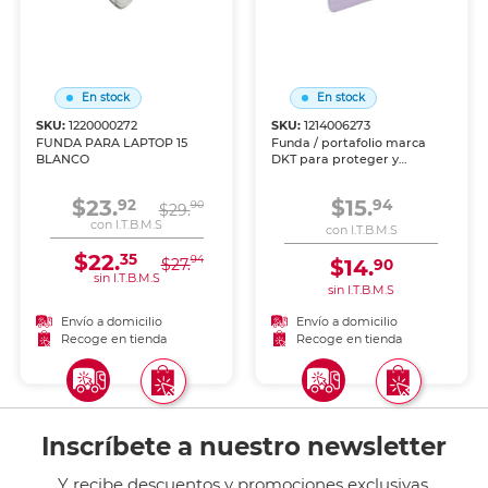
En stock
En stock
SKU:
1220000272
SKU:
1214006273
FUNDA PARA LAPTOP 15
Funda / portafolio marca
BLANCO
DKT para proteger y
transportar documentos,
libros o trabajos. Material
$23.
$15.
92
94
90
$29.
resistente con cierre seguro.
con I.T.B.M.S
con I.T.B.M.S
$22.
35
94
$27.
$14.
90
sin I.T.B.M.S
sin I.T.B.M.S
Envío a domicilio
Envío a domicilio
Recoge en tienda
Recoge en tienda
Inscríbete a nuestro newsletter
Y recibe descuentos y promociones exclusivas.