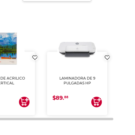
DE ACRILICO
LAMINADORA DE 9
Pap
ERTICAL
PULGADAS HP
DE
resm
b
$89.
$4.
un
88
2
impre
tinta 
y us