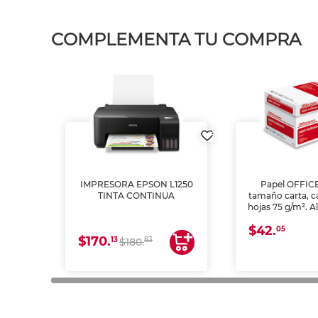
COMPLEMENTA TU COMPRA
IMPRESORA EPSON L1250
Papel OFFIC
TINTA CONTINUA
tamaño carta, c
hojas 75 g/m². A
y opacidad para
$42.
láser e inkjet.
05
$170.
13
83
$180.
impresión de a
en oficinas y 