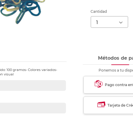
nkjet y láser
Ver más
Ver más
Ver más
Ver m
Ver m
Ver m
Ver m
para carpeta
Cantidad
Ver más
Métodos de p
ido: 100 gramos• Colores variados•
Ponemos a tu dispo
ón visual
Pago contra en
Tarjeta de Cré