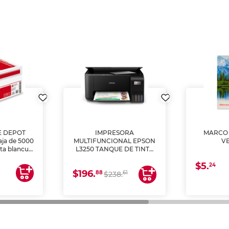
E DEPOT
IMPRESORA
MARCO 
aja de 5000
MULTIFUNCIONAL EPSON
V
lta blancura
L3250 TANQUE DE TINTA
 impresoras
(IMPRIME, COPIA Y
$5.
 Ideal para
ESCANEA)
24
$196.
88
61
lto volumen
$238.
negocios.