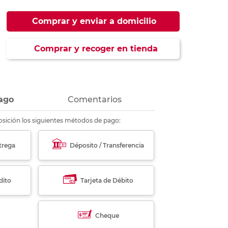
ás
ás
ás
ás
Comprar y enviar a domicilio
Comprar y recoger en tienda
ago
Comentarios
sición los siguientes métodos de pago:
trega
Déposito / Transferencia
dito
Tarjeta de Débito
Cheque